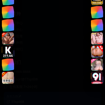
轻松喜剧
服务支持
客服中心
帮助中心
使用指南
版权声明
关于我们
联系我们
400-888-8888
support@TTsp008
在线客服 7×24小时
商务合作✈️
TTsp008